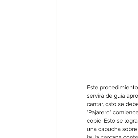
Este procedimiento 
servirá de guía apr
cantar, csto se deb
"Pajarero" comience
copie. Esto se logr
una capucha sobre 
jaula cercana conte