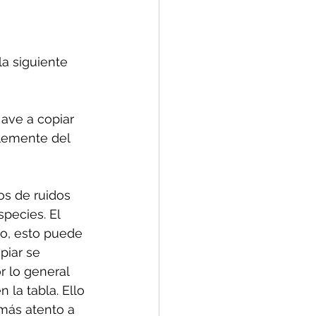
a siguiente 
ave a copiar 
blemente del 
os de ruidos 
pecies. El 
to, esto puede 
piar se 
r lo general 
la tabla. Ello 
 más atento a 