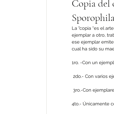
Copia del c
Sporophila
La "copia “es el art
ejemplar a otro, tr
ese ejemplar emite
cual ha sido su mae
1ro. -Con un ejempl
 2do.- Con varios 
 3ro.-Con ejempla
4to.- Únicamente c