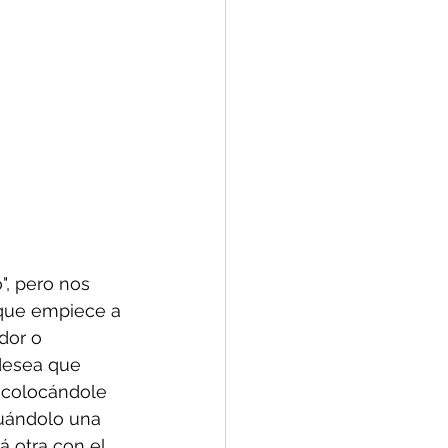
", pero nos 
 que empiece a 
dor o 
 desea que 
, colocándole 
uándolo una 
 otra con el 