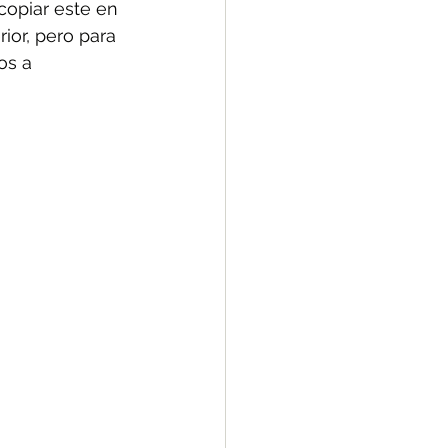
opiar este en 
ior, pero para 
os a 