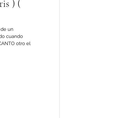
is ) (
 de un 
ado cuando 
CANTO otro el 
 