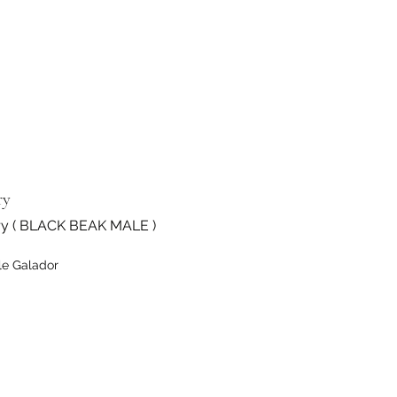
ry
ry ( BLACK BEAK MALE )
le Galador