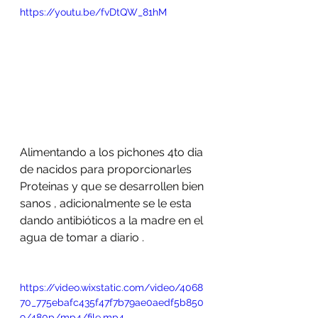
https://youtu.be/fvDtQW_81hM
Alimentando a los pichones 4to dia 
de nacidos para proporcionarles 
Proteinas y que se desarrollen bien 
sanos , adicionalmente se le esta 
dando antibióticos a la madre en el 
agua de tomar a diario .
https://video.wixstatic.com/video/4068
70_775ebafc435f47f7b79ae0aedf5b850
9/480p/mp4/file.mp4