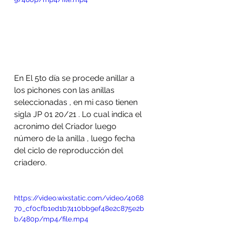
En El 5to día se procede anillar a 
los pichones con las anillas 
seleccionadas , en mi caso tienen 
sigla JP 01 20/21 . Lo cual indica el 
acronimo del Criador luego 
número de la anilla , luego fecha 
del ciclo de reproducción del 
criadero.
https://video.wixstatic.com/video/4068
70_cf0cfb1ed1b7410bb9ef48e2c875e2b
b/480p/mp4/file.mp4