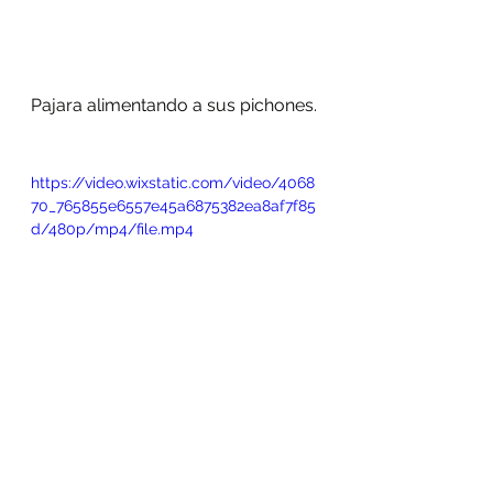
Pajara alimentando a sus pichones.
https://video.wixstatic.com/video/4068
70_765855e6557e45a6875382ea8af7f85
d/480p/mp4/file.mp4