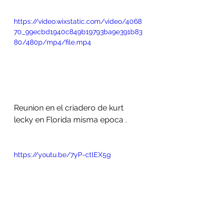
https://video.wixstatic.com/video/4068
70_99ecbd1940c849b19793ba9e391b83
80/480p/mp4/file.mp4
Reunion en el criadero de kurt 
lecky en Florida misma epoca .
https://youtu.be/7yP-ctlEX5g